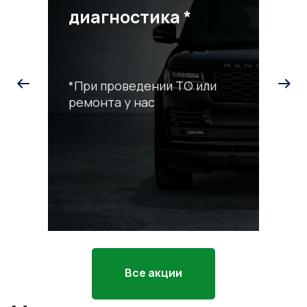
диагностика *
*При проведении ТО или
ремонта у нас
С
р
*П
ра
Все акции