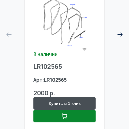
В наличии
В на
LR102565
LR1
Арт:
LR102565
Арт:
2000 р.
2000
Купить в 1 клик