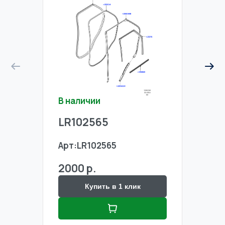
В наличии
В на
LR102565
LR1
Арт:
LR102565
Арт:
2000 р.
2000
Купить в 1 клик