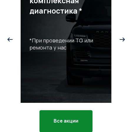
комплексная
диагностика *
*При проведении ТО или
ремонта у нас
С
р
*П
ра
Все акции