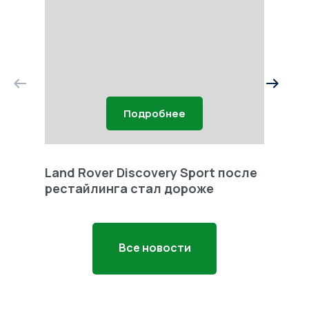
Подробнее
Land Rover Discovery Sport после
Land 
рестайлинга стал дороже
Freel
Все новости