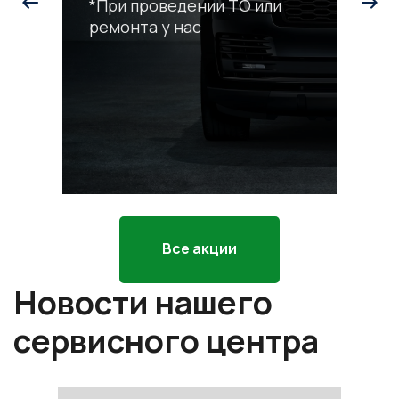
*При проведении ТО или
ремонта у нас
С
р
*П
ра
Все акции
Новости нашего
сервисного центра