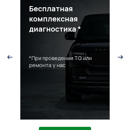
Бесплатная
комплексная
диагностика *
*При проведении ТО или
ремонта у нас
С
р
*П
ра