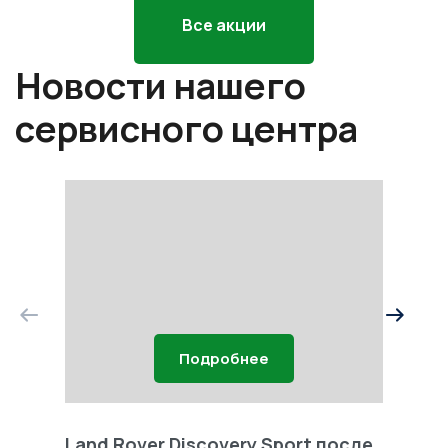
Все акции
Новости нашего
сервисного центра
Подробнее
Land Rover Discovery Sport после
Land 