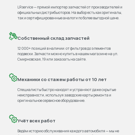
LRservice — прямой импортер запчастей от производителей и
официальных дистрибьюторов. На выбор есть как оригиналы,
так и сертифицированные аналоги по более выгодной цене.
Собственный склад запчастей
12 000+ позиций в наличии: от фильтров до элементов
подвески. Запчасти можно купить в нашем магазине на ул.
Смирновская, 19 или заказать на сайте.
Механики со стажем работы от 10 лет
Специалисты быстро находят и устраняют даже скрытые
неисправности, используя заводские карты ремонта и
оригинальное сервисное оборудование.
Учёт всех работ
Ведём историю обслуживания каждого автомобиля — мы не