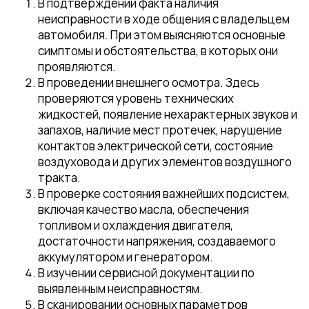
В подтверждении факта наличия
неисправности в ходе общения с владельцем
автомобиля. При этом выясняются основные
симптомы и обстоятельства, в которых они
проявляются.
В проведении внешнего осмотра. Здесь
проверяются уровень технических
жидкостей, появление нехарактерных звуков и
запахов, наличие мест протечек, нарушение
контактов электрической сети, состояние
воздуховода и других элементов воздушного
тракта.
В проверке состояния важнейших подсистем,
включая качество масла, обеспечения
топливом и охлаждения двигателя,
достаточности напряжения, создаваемого
аккумулятором и генератором.
В изучении сервисной документации по
выявленным неисправностям.
В сканировании основных параметров