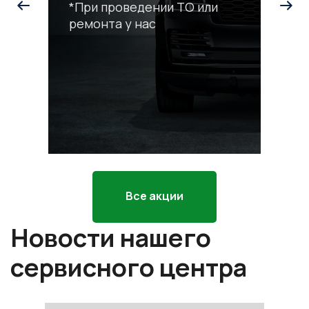
*При проведении ТО или
ремонта у нас
С
р
*П
ра
Все акции
Новости нашего
сервисного центра