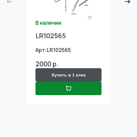
В наличии
В на
LR102565
LR1
Арт:
LR102565
Арт:
2000 р.
2000
Купить в 1 клик