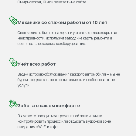
Смирновская, 19 или заказать на сайте.
Механики со стажем работы от 10 лет
Специалисты быстро находят и устраняют даже скрытые
неисправности, используя заводские карты ремонта и
оригинальное сервисное оборудование.
Учёт всех работ
Ведём историю обслуживания каждого автомобиля — мы не
будем предлагать повторные замены и необоснованные
услуги.
Забота о вашем комфорте
Вы можете находиться в ремонтной зоне и лично
контролировать процесс или отдыхать в удобной зоне
ожидания с Wi‑Fi и кофе.