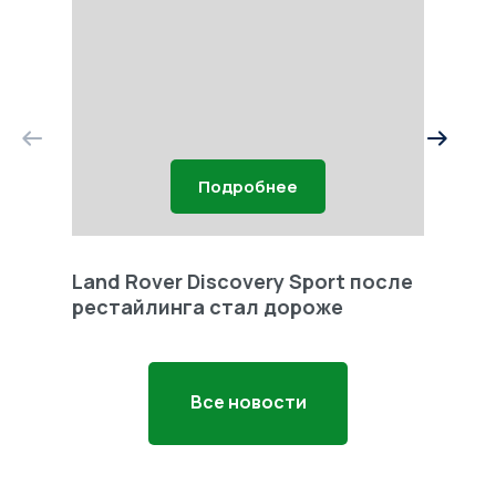
Подробнее
Land Rover Discovery Sport после
Land 
рестайлинга стал дороже
Freel
Все новости