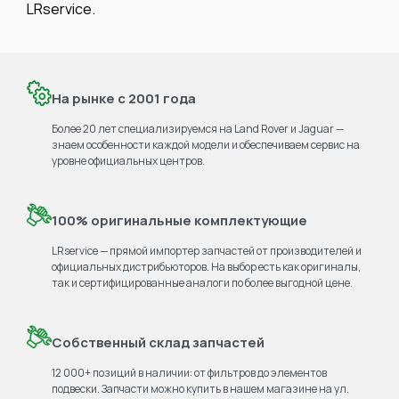
LRservice.
На рынке с 2001 года
Более 20 лет специализируемся на Land Rover и Jaguar —
знаем особенности каждой модели и обеспечиваем сервис на
уровне официальных центров.
100% оригинальные комплектующие
LRservice — прямой импортер запчастей от производителей и
официальных дистрибьюторов. На выбор есть как оригиналы,
так и сертифицированные аналоги по более выгодной цене.
Собственный склад запчастей
12 000+ позиций в наличии: от фильтров до элементов
подвески. Запчасти можно купить в нашем магазине на ул.